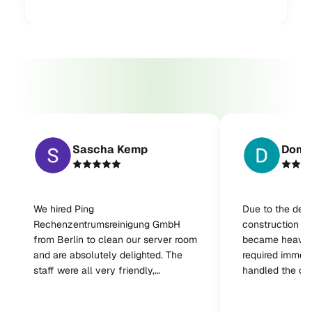
Sascha Kemp
Domi
We hired Ping
Due to the del
Rechenzentrumsreinigung GmbH
construction wo
from Berlin to clean our server room
became heavily
and are absolutely delighted. The
required immedi
staff were all very friendly,
handled the cl
professional, and reliable. The work
very satisfied w
was carried out superbly –
work was carrie